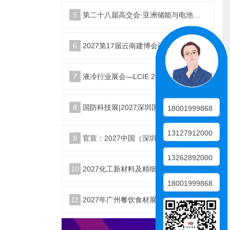
5
第二十八届高交会·亚洲储能与电池工业展
6
2027第17届云南建博会门窗业整装定制智能家居卫浴建材展会
7
液冷行业展会—LCIE 2027第三届大湾区国际液冷产业大会暨展览会（深圳）
8
国防科技展|2027深圳国防电子展4月9日启幕
18001999868
13127912000
9
官宣：2027中国（深圳）国际国防电子博览会
13262892000
10
2027化工新材料及精细化工大会暨展览会定档苏州
18001999868
11
2027年广州餐饮食材展会5月20日召开