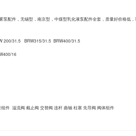
喷雾泵配件，无锡型，南京型，中煤型乳化液泵配件全套，质量好价格低，
0/31.5 BRW315/31.5 BRW400/31.5
W400/16
组件 溢流阀 截止阀 交替阀 连杆 曲轴 柱塞 先导阀 阀体组件