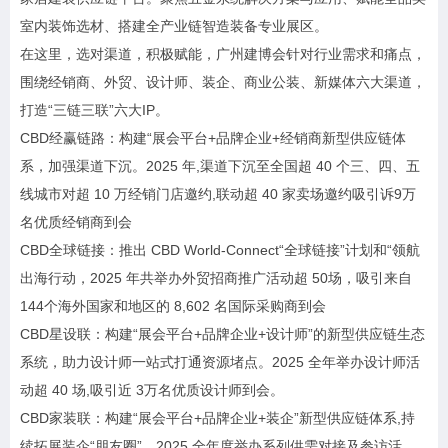
室内装饰选材、搭建全产业链智造装备专业展区。
在这里，选对渠道，积极赋能，广州建博会针对行业需求和痛点，
围绕经销商、外贸、设计师、装企、商业公装、新媒体六大渠道，
打造“三链三联”六大IP。
CBD经赢链路：构建“展会平台+品牌企业+经销商新型供应链体
系，加强渠道下沉。2025 年,渠道下沉至全国超 40 个三、四、五
线城市对超 10 万经销门店邀约,联动超 40 家卖场邀约吸引诉9万
名优质经销商到会
CBD全球链接：推出 CBD World-Connect“全球链接”计划和“领航
出海行动，2025 年共举办外贸招商推广活动超 50场，吸引来自
144个海外国家和地区的 8,602 名国际采购商到会
CBD星设联：构建“展会平台+品牌企业+设计师”的新型供应链生态
系统，助力设计师一站式打通资源堵点。2025 全年举办设计师活
动超 40 场,吸引近 3万名优质设计师到会。
CBD家装联：构建“展会平台+品牌企业+装企”新型供应链体系,持
续拓展装企“朋友圈”。2025 全年度举办系列供需对接及参访活