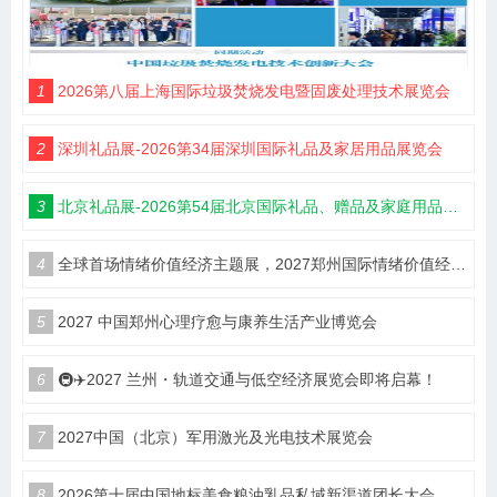
1
2026第八届上海国际垃圾焚烧发电暨固废处理技术展览会
2
深圳礼品展-2026第34届深圳国际礼品及家居用品展览会
3
北京礼品展-2026第54届北京国际礼品、赠品及家庭用品展览会
4
全球首场情绪价值经济主题展，2027郑州国际情绪价值经济博览会
5
2027 中国郑州心理疗愈与康养生活产业博览会
6
🚇✈️2027 兰州・轨道交通与低空经济展览会即将启幕！
7
2027中国（北京）军用激光及光电技术展览会
8
2026第十届中国地标美食粮油乳品私域新渠道团长大会