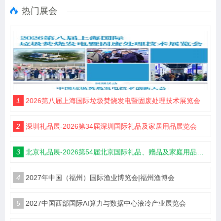
热门展会
1
2026第八届上海国际垃圾焚烧发电暨固废处理技术展览会
2
深圳礼品展-2026第34届深圳国际礼品及家居用品展览会
3
北京礼品展-2026第54届北京国际礼品、赠品及家庭用品展览会
4
2027年中国（福州）国际渔业博览会|福州渔博会
5
2027中国西部国际AI算力与数据中心液冷产业展览会