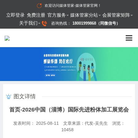
欢迎访问
媒体管家-媒体管家官网
！
立即登录
免费注册
官方服务
媒体管家分站
会展管家矩阵
关于我们
咨询热线：
18001999868（同微信号）
图文详情
首页-2026中国（淄博）国际先进粉体加工展览会
发表时间： 2025-08-11
文章来源：代发-吴先生
浏览：
10458