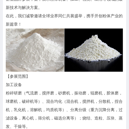
新技术与解决方案。
在此，我们诚挚邀请全球业界同仁共襄盛举，携手开创粉体产业的
新篇章！
【参展范围】
加工设备
粉碎研磨（气流磨，搅拌磨，砂磨机，振动磨，辊磨机，胶体磨，
球磨机，破碎机等）、混合均化（混合机，搅拌机，分散机，捏合
机，乳化机，溶解机，均质机等）、分离分级（重力沉降分离，过
滤设备，离心机，筛分机，磁选分离等）；烧结、造粒、压块、蒸
发、干燥等。