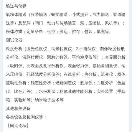
输送与储存
氧粉体输送（胶带输送，螺旋输送，斗式提升，气力输送，管道输
送等）及配件（阀门，动力与传动装置，泵，压缩机，风机等）；
粉体称重；定量给料；倒空；搬运，贮存；包装，填充等。
测试仪器
粒度分析（激光粒度仪、纳米粒度仪、Zeta电位仪、图像粒度粒形
分析仪、沉降粒度仪、颗粒计数器、平均粒度仪等）；表界面分析
（吸附仪、比表面及孔径分析仪、表面张力仪、接触角测量仪、纳
米压痕仪、孔径隙度分析仪等）在线分析；热分析；流变仪；粉体
流动性分析；稳定性分析；燃烧测定仪；测厚仪；白度分析（色差
仪、比色计等）；水份测试；粉体其他性能分析；实验装置（手套
箱、实验炉等）纳米粒子技术等
其他相关设备
各类设备及检测仪等；
【同期论坛】