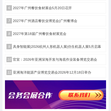
6
2027年广州餐饮食材展会5月20日召开
7
2027年广州酒店餐饮业博览会|广州餐博会
8
2027年第18届广州餐饮食材展览会
9
具身智能展|2026杭州人形机器人展|仿生机器人展5月启幕
10
官宣：2026年亚洲深海开发与海底作业装备博览交易会
11
亚洲海洋能源产业博览交易会2026年12月18日举办